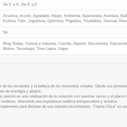
De 3´ a 4´, De 4´ a 5´
Acústica, Acción, Agradable, Alegre, Ambiental, Apasionada, Aventura, Baila
Exótica, Feliz, Juguetona, Optimista, Pegadiza, Triunfalista, Sensual, Ro
No
Blog, Bodas, Ciencia e Industria, Comida, Deporte, Documental, Educación
Motion, Tecnología, Time Lapse, Viajes
z de los recuerdos y la belleza de los momentos simples. Desde sus primeras
s de nostalgia y alegría.
 canción es una celebración de la conexión con nuestras raíces y el placer 
y lo moderno, ofreciendo una experiencia auditiva enriquecedora y emotiva.
implemente para disfrutar de una melodía reconfortante, "Casita Chica" es una