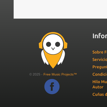
Info
Sobre F
Servici
Pregunt
Condici
© 2025 -
Free Music Projects™
Hilo Mu
Autor
Cuñas d