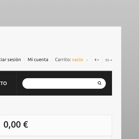
ciar sesión
Mi cuenta
Carrito:
vacío
€
ES
CTO
0,00 €