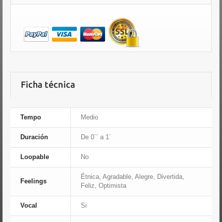
Ficha técnica
Tempo
Medio
Duración
De 0´´ a 1´
Loopable
No
Étnica, Agradable, Alegre, Divertida,
Feelings
Feliz, Optimista
Vocal
Si