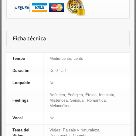
Ficha técnica
Tempo
Medio-Lento, Lento
Duración
De 0´´ a 1´
Loopable
No
Acústica, Enérgica, Étnica, Intimista,
Feelings
Misteriosa, Sensual, Romántica,
Melancólica
Vocal
No
Tema del
Viajes, Paisaje y Naturaleza,
Vídeo
Documental, Comida