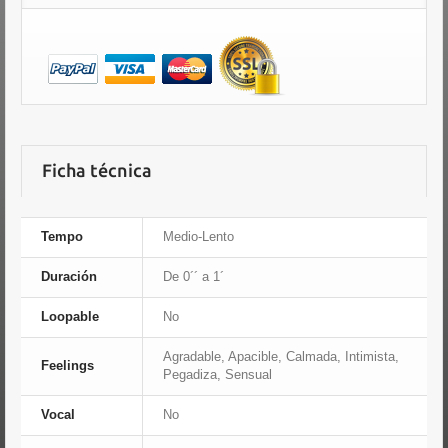
Ficha técnica
Tempo
Medio-Lento
Duración
De 0´´ a 1´
Loopable
No
Agradable, Apacible, Calmada, Intimista,
Feelings
Pegadiza, Sensual
Vocal
No