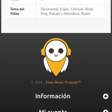
Tema del
Documental, Viajes, Lifestyle, Moda,
Vídeo
Blog, Paisaje y Naturaleza, Bodas
© 2025 -
Free Music Projects™
Información