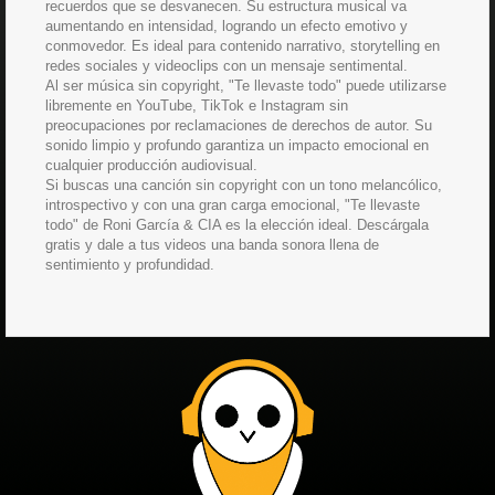
recuerdos que se desvanecen. Su estructura musical va
aumentando en intensidad, logrando un efecto emotivo y
conmovedor. Es ideal para contenido narrativo, storytelling en
redes sociales y videoclips con un mensaje sentimental.
Al ser música sin copyright, "Te llevaste todo" puede utilizarse
libremente en YouTube, TikTok e Instagram sin
preocupaciones por reclamaciones de derechos de autor. Su
sonido limpio y profundo garantiza un impacto emocional en
cualquier producción audiovisual.
Si buscas una canción sin copyright con un tono melancólico,
introspectivo y con una gran carga emocional, "Te llevaste
todo" de Roni García & CIA es la elección ideal. Descárgala
gratis y dale a tus videos una banda sonora llena de
sentimiento y profundidad.