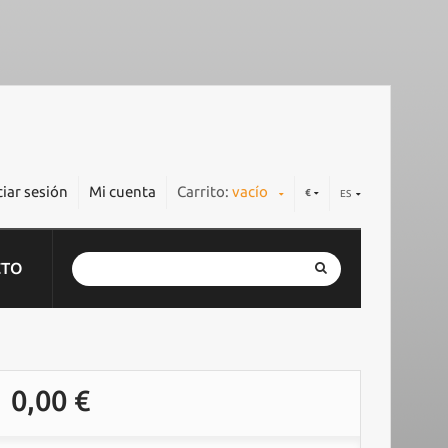
ciar sesión
Mi cuenta
Carrito:
vacío
€
ES
CTO
0,00 €