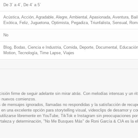
De 3´ a 4´, De 4´ a 5´
Acústica, Acción, Agradable, Alegre, Ambiental, Apasionada, Aventura, Baila
Exótica, Feliz, Juguetona, Optimista, Pegadiza, Triunfalista, Sensual, Ro
No
Blog, Bodas, Ciencia e Industria, Comida, Deporte, Documental, Educación
Motion, Tecnología, Time Lapse, Viajes
sión firme de seguir adelante sin mirar atrás. Con melodías intensas y un r
re nuevos comienzos.
de mensajes ignorados, llamadas no respondidas y la satisfacción de recupe
la en una excelente opción para storytelling visual, videoclips de desamor y c
tilizarse libremente en YouTube, TikTok e Instagram sin preocupaciones por
rtaleza y determinación, "No Me Busques Más" de Roni García & CIA es la el