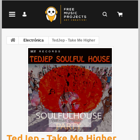
Electrónica
TedJep - Take Me Higher
Ver más grande
TedJep - Take Me Higher