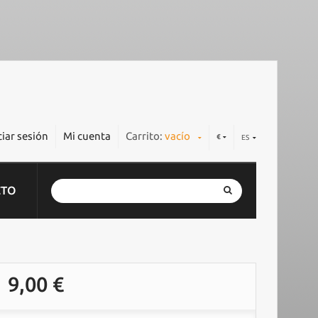
ciar sesión
Mi cuenta
Carrito:
vacío
€
ES
CTO
9,00 €