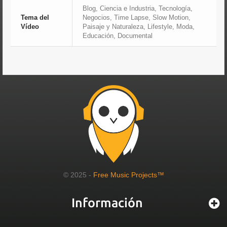
Blog, Ciencia e Industria, Tecnología,
Tema del
Negocios, Time Lapse, Slow Motion,
Vídeo
Paisaje y Naturaleza, Lifestyle, Moda,
Educación, Documental
© 2025 -
Free Music Projects™
Información