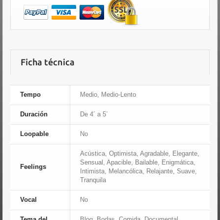
Ficha técnica
Tempo
Medio, Medio-Lento
Duración
De 4´ a 5´
Loopable
No
Acústica, Optimista, Agradable, Elegante,
Sensual, Apacible, Bailable, Enigmática,
Feelings
Intimista, Melancólica, Relajante, Suave,
Tranquila
Vocal
No
Tema del
Blog, Bodas, Comida, Documental,