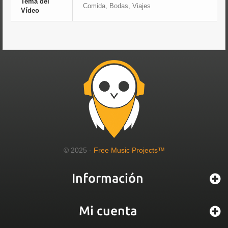
Tema del
Comida, Bodas, Viajes
Vídeo
© 2025 -
Free Music Projects™
Información
Mi cuenta