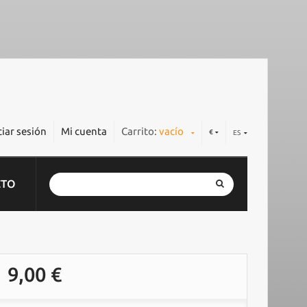
ciar sesión
Mi cuenta
Carrito:
vacío
€
ES
CTO
9,00 €