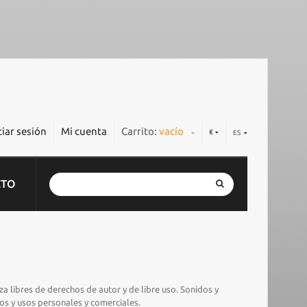
ciar sesión
Mi cuenta
Carrito:
vacío
€
ES
CTO
a libres de derechos de autor y de libre uso. Sonidos y
os y usos personales y comerciales.