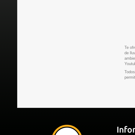
Te of
de ll
ambien
Youtu
Todos
permit
Info