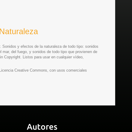
Naturaleza
 Sonidos y efectos de la naturaleza de todo tipo: sonidos
l mar, del fuego, y sonidos de todo tipo que provienen de
in Copyright. Listos para usar en cualquier vídeo,
a Licencia Creative Commons, con usos comerciales
Autores