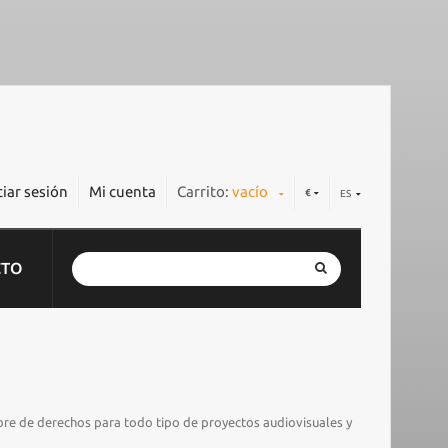
ciar sesión
Mi cuenta
Carrito:
vacío
€
ES
CTO
ibre de derechos para todo tipo de proyectos audiovisuales y