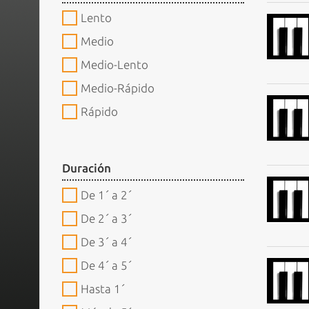
Lento
Medio
Medio-Lento
Medio-Rápido
Rápido
Duración
De 1´ a 2´
De 2´ a 3´
De 3´ a 4´
De 4´ a 5´
Hasta 1´