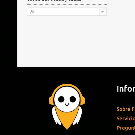
All
Info
Sobre F
Servici
Pregunt