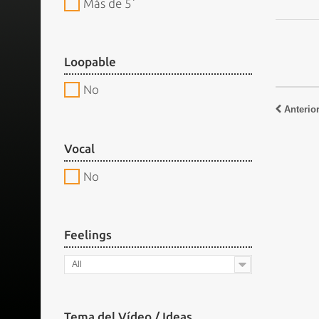
Más de 5´
Loopable
No
Anterio
Vocal
No
Feelings
All
Tema del Vídeo / Ideas