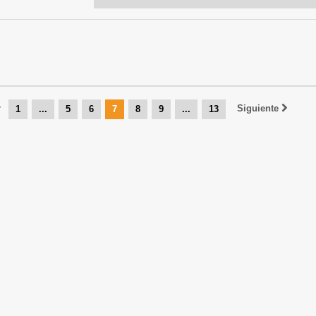
r
Siguiente
1
...
5
6
7
8
9
...
13