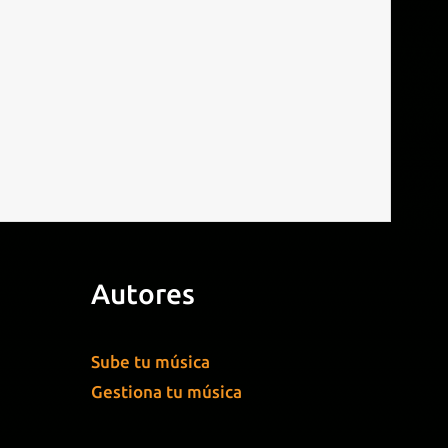
Autores
Sube tu música
Gestiona tu música